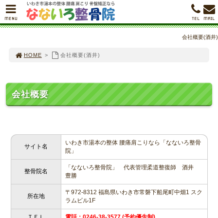
MENU
TEL
MAIL
会社概要(酒井)
HOME
>
会社概要(酒井)
会社概要
いわき市湯本の整体 腰痛肩こりなら「なないろ整骨
サイト名
院」
「なないろ整骨院」 代表管理柔道整復師 酒井
整骨院名
豊勝
〒972-8312 福島県いわき市常磐下船尾町中畑1 スク
所在地
ラムビル1F
ＴＥＬ
電話：0246-38-3577 (予約優先制)