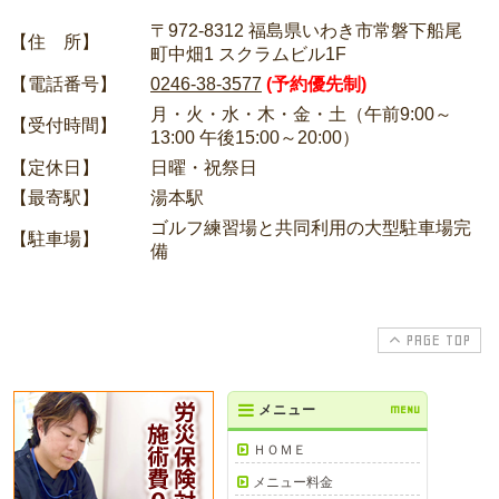
〒972-8312 福島県いわき市常磐下船尾
【住 所】
町中畑1 スクラムビル1F
【電話番号】
0246-38-3577
(予約優先制)
月・火・水・木・金・土（午前9:00～
【受付時間】
13:00 午後15:00～20:00）
【定休日】
日曜・祝祭日
【最寄駅】
湯本駅
ゴルフ練習場と共同利用の大型駐車場完
【駐車場】
備
PAGE TOP
メニュー
MENU
ＨＯＭＥ
メニュー料金