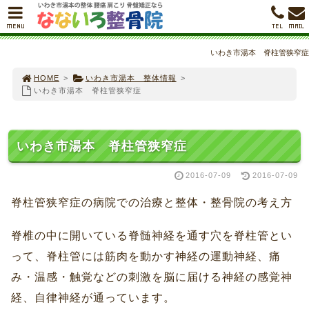
MENU
TEL
MAIL
いわき市湯本 脊柱管狭窄症
HOME
>
いわき市湯本 整体情報
>
いわき市湯本 脊柱管狭窄症
いわき市湯本 脊柱管狭窄症
2016-07-09
2016-07-09
脊柱管狭窄症の病院での治療と整体・整骨院の考え方
脊椎の中に開いている脊髄神経を通す穴を脊柱管とい
って、脊柱管には筋肉を動かす神経の運動神経、痛
み・温感・触覚などの刺激を脳に届ける神経の感覚神
経、自律神経が通っています。