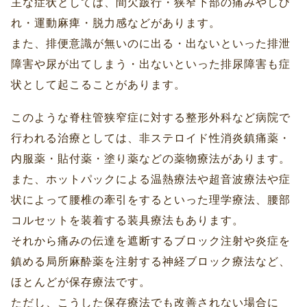
主な症状としては、間欠跛行・狭窄下部の痛みやしび
れ・運動麻痺・脱力感などがあります。
また、排便意識が無いのに出る・出ないといった排泄
障害や尿が出てしまう・出ないといった排尿障害も症
状として起こることがあります。
このような脊柱管狭窄症に対する整形外科など病院で
行われる治療としては、非ステロイド性消炎鎮痛薬・
内服薬・貼付薬・塗り薬などの薬物療法があります。
また、ホットパックによる温熱療法や超音波療法や症
状によって腰椎の牽引をするといった理学療法、腰部
コルセットを装着する装具療法もあります。
それから痛みの伝達を遮断するブロック注射や炎症を
鎮める局所麻酔薬を注射する神経ブロック療法など、
ほとんどが保存療法です。
ただし、こうした保存療法でも改善されない場合に