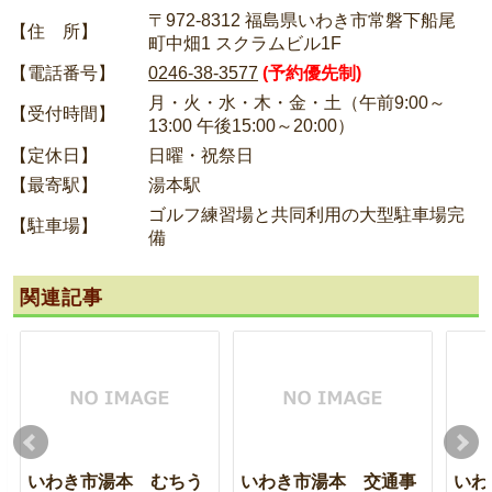
〒972-8312 福島県いわき市常磐下船尾
【住 所】
町中畑1 スクラムビル1F
【電話番号】
0246-38-3577
(予約優先制)
月・火・水・木・金・土（午前9:00～
【受付時間】
13:00 午後15:00～20:00）
【定休日】
日曜・祝祭日
【最寄駅】
湯本駅
ゴルフ練習場と共同利用の大型駐車場完
【駐車場】
備
関連記事
いわき市湯本 むちう
いわき市湯本 交通事
いわ