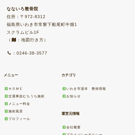
なないろ整骨院
住所：〒972-8312
福島県いわき市常磐下船尾町中畑1
スクラムビル1F
（
：地図行き方）
：0246-38-3577
メニュー
カテゴリ
ＨＯＭＥ
いわき市湯本 整体情報
交通事故むちうち施術
お知らせ
メニュー料金
施術風景
運営元情報
プロフィール
会社概要
プライバシーポリシー