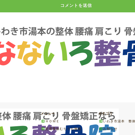
メニュー
カテゴリ
ＨＯＭＥ
いわき市湯本 整
交通事故むちうち施術
お知らせ