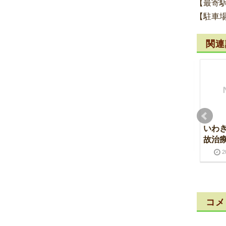
【最寄
【駐車
関連
いわき市湯本 骨盤矯
いわき市湯本 側弯症
いわ
正のアプローチ法
故治
2016-07-12
2016-07-12
2016-07-03
2016-07-03
2
コメ