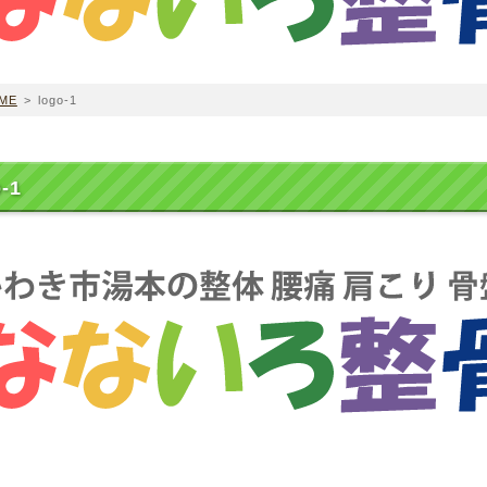
ME
>
logo-1
-1