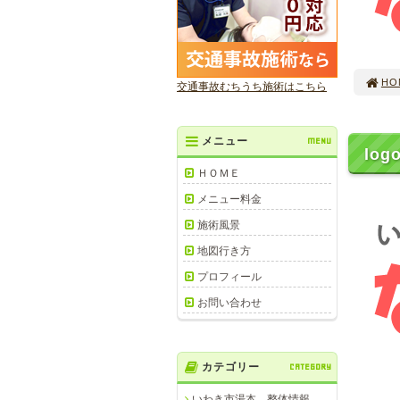
HO
交通事故むちうち施術はこちら
メニュー
MENU
logo
ＨＯＭＥ
メニュー料金
施術風景
地図行き方
プロフィール
お問い合わせ
カテゴリー
CATEGORY
いわき市湯本 整体情報