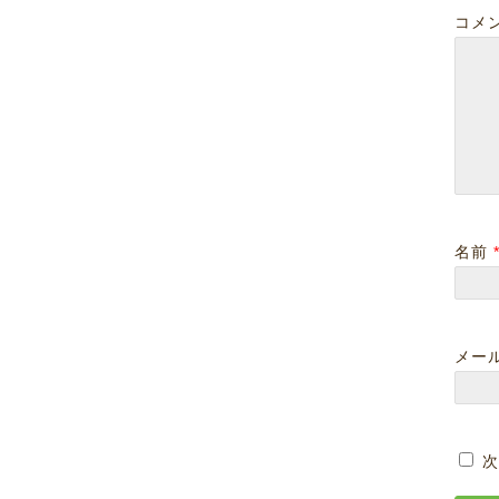
コメ
いわき市湯本 むちう
いわき市湯本 腰椎椎
ちの症状
間板ヘルニア
2016-07-19
2016-07-19
2016-07-08
2016-07-08
名前
メー
次