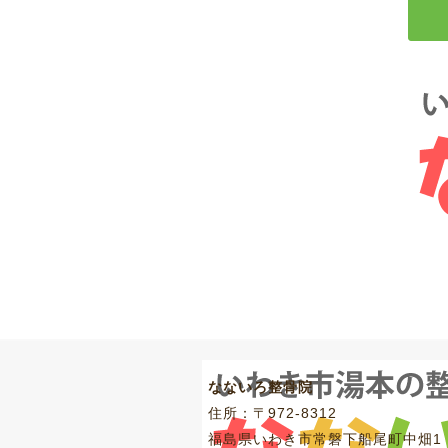
なないろ整骨院
住所：〒972-8312
福島県いわき市常磐下船尾町中畑1