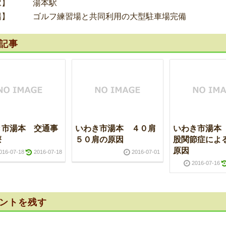
駅】
湯本駅
場】
ゴルフ練習場と共同利用の大型駐車場完備
記事
き市湯本 交通事
いわき市湯本 ４０肩
いわき市湯本
療
５０肩の原因
股関節症によ
原因
016-07-18
2016-07-18
2016-07-01
2016-07-16
ントを残す