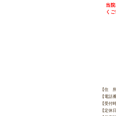
当院
くご
【住 
【電話
【受付
【定休