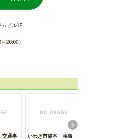
ラムビル1F
～20:00）
 交通事
いわき市湯本 腰痛
いわき市湯本 ４０肩