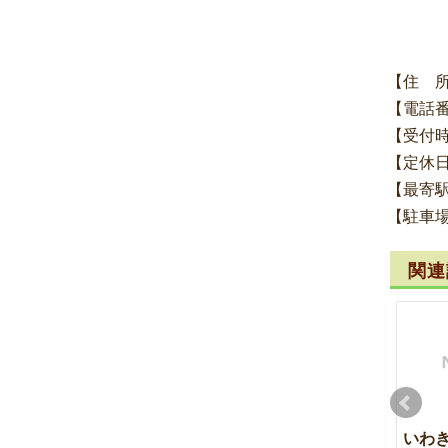
【住 
【電話
【受付
【定休
【最寄
【駐車
関連
10周年記念キャンペー
いわき市湯本 側弯症
いわ