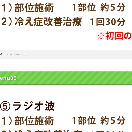
ME
>
n_menu05
enu05