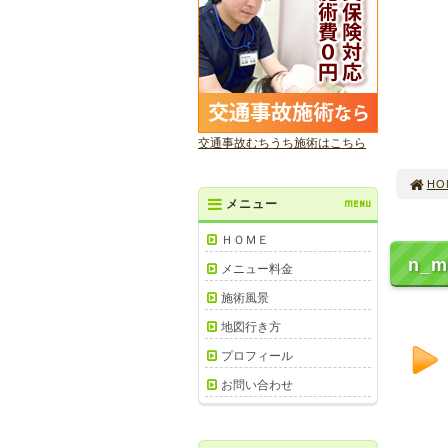
交通事故むちうち施術はこちら
HO
メニュー
MENU
ＨＯＭＥ
n_m
メニュー料金
施術風景
地図行き方
プロフィール
お問い合わせ