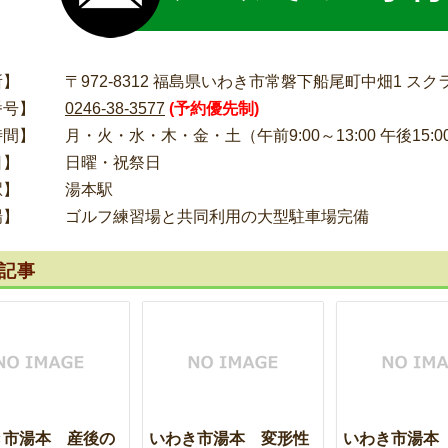
所】
〒972-8312 福島県いわき市常磐下船尾町中畑1 スク
番号】
0246-38-3577
(予約優先制)
時間】
月・火・水・木・金・土（午前9:00～13:00 午後15:00
日】
日曜・祝祭日
駅】
湯本駅
場】
ゴルフ練習場と共同利用の大型駐車場完備
記事
き市湯本 産後の
いわき市湯本 変形性
いわき市湯本