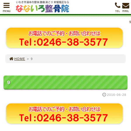
MENU
TEL
MAIL
9
HOME
>
9
9
2016-06-28