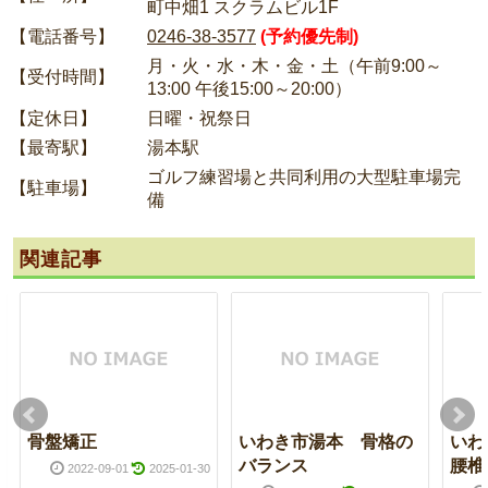
町中畑1 スクラムビル1F
【電話番号】
0246-38-3577
(予約優先制)
月・火・水・木・金・土（午前9:00～
【受付時間】
13:00 午後15:00～20:00）
【定休日】
日曜・祝祭日
【最寄駅】
湯本駅
ゴルフ練習場と共同利用の大型駐車場完
【駐車場】
備
関連記事
骨盤矯正
いわき市湯本 骨格の
いわ
バランス
腰椎
2022-09-01
2025-01-30