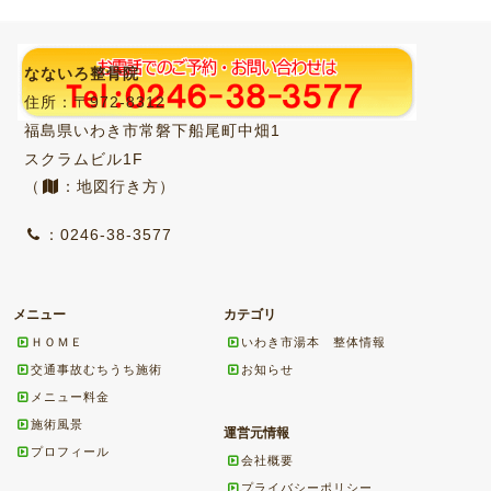
なないろ整骨院
住所：〒972-8312
福島県いわき市常磐下船尾町中畑1
スクラムビル1F
（
：地図行き方）
：0246-38-3577
メニュー
カテゴリ
ＨＯＭＥ
いわき市湯本 整体情報
交通事故むちうち施術
お知らせ
メニュー料金
施術風景
運営元情報
プロフィール
会社概要
プライバシーポリシー