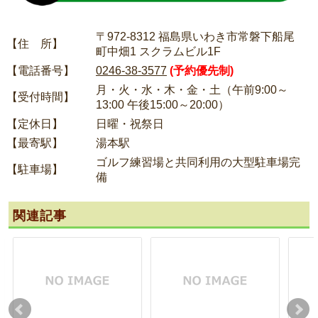
〒972-8312 福島県いわき市常磐下船尾
【住 所】
町中畑1 スクラムビル1F
【電話番号】
0246-38-3577
(予約優先制)
月・火・水・木・金・土（午前9:00～
【受付時間】
13:00 午後15:00～20:00）
【定休日】
日曜・祝祭日
【最寄駅】
湯本駅
ゴルフ練習場と共同利用の大型駐車場完
【駐車場】
備
関連記事