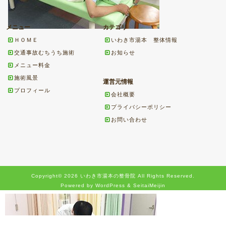
メニュー
カテゴリ
ＨＯＭＥ
いわき市湯本 整体情報
交通事故むちうち施術
お知らせ
メニュー料金
施術風景
運営元情報
プロフィール
会社概要
プライバシーポリシー
お問い合わせ
Copyright© 2026 いわき市湯本の整骨院 All Rights Reserved.
Powered by WordPress & SeitaiMeijin