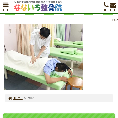
MENU
TEL
MAIL
m02
HOME
>
m02