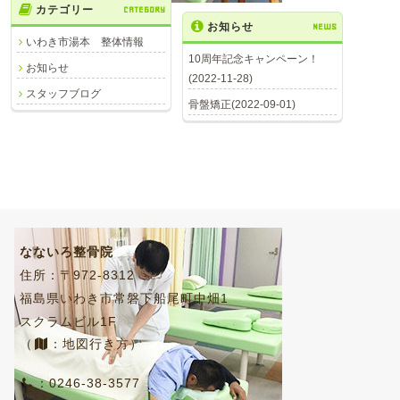
カテゴリー
CATEGORY
お知らせ
NEWS
いわき市湯本 整体情報
10周年記念キャンペーン！
お知らせ
(2022-11-28)
スタッフブログ
骨盤矯正(2022-09-01)
なないろ整骨院
住所：〒972-8312
福島県いわき市常磐下船尾町中畑1
スクラムビル1F
（
：地図行き方）
：0246-38-3577